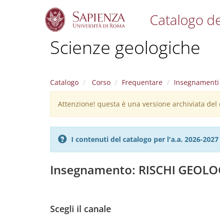
Catalogo de
S
Scienze geologiche
k
i
p
t
Catalogo
Corso
Frequentare
Insegnamenti
o
m
Attenzione! questa è una versione archiviata del c
Warning
a
i
message
n
c
I contenuti del catalogo per l'a.a. 2026-20
o
n
t
Insegnamento: RISCHI GEOLO
e
n
t
Scegli il canale