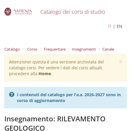
Catalogo dei corsi di studio
S
Scienze geologiche
IT
EN
k
i
p
t
Catalogo
Corso
Frequentare
Insegnamenti
Canale
o
m
×
Attenzione! questa è una versione archiviata del
Warning
a
catalogo corsi. Per vedere i dati dei corsi attuali,
i
message
procedere alla
Home
.
n
c
o
n
I contenuti del catalogo per l'a.a. 2026-2027 sono in
t
corso di aggiornamento
e
n
t
Insegnamento: RILEVAMENTO
GEOLOGICO