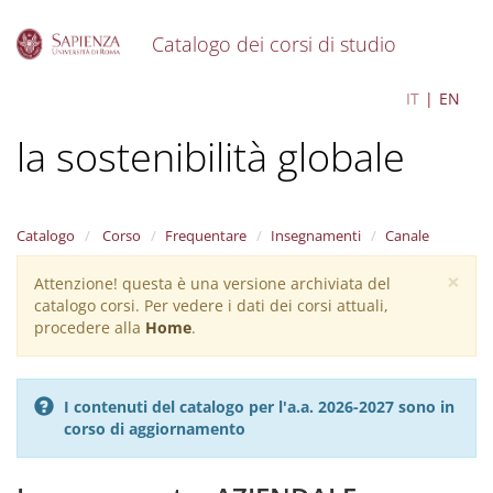
Catalogo dei corsi di studio
S
Economia e Politiche per
IT
EN
k
i
la sostenibilità globale
p
t
o
m
a
Catalogo
Corso
Frequentare
Insegnamenti
Canale
i
×
n
Attenzione! questa è una versione archiviata del
Warning
c
catalogo corsi. Per vedere i dati dei corsi attuali,
message
o
procedere alla
Home
.
n
t
e
I contenuti del catalogo per l'a.a. 2026-2027 sono in
n
corso di aggiornamento
t