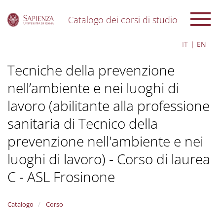
Catalogo dei corsi di studio
S
IT
EN
k
i
Tecniche della prevenzione
p
t
nell’ambiente e nei luoghi di
o
m
lavoro (abilitante alla professione
a
i
sanitaria di Tecnico della
n
c
prevenzione nell'ambiente e nei
o
luoghi di lavoro) - Corso di laurea
n
t
C - ASL Frosinone
e
n
t
Catalogo
Corso