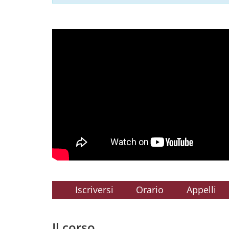
Iscriversi
Orario
Appelli
Il corso