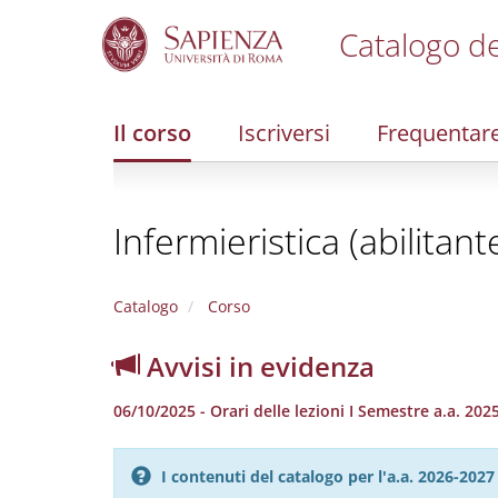
Catalogo de
S
k
i
Il corso
Iscriversi
Frequentar
p
t
o
m
Infermieristica (abilitan
a
i
n
c
Catalogo
Corso
o
n
Avvisi in evidenza
t
e
06/10/2025 - Orari delle lezioni I Semestre a.a. 202
n
t
I contenuti del catalogo per l'a.a. 2026-20