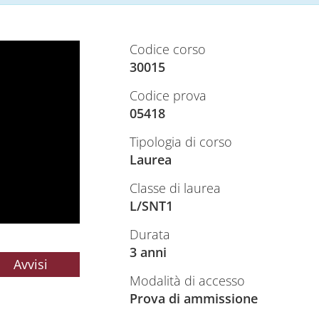
Codice corso
30015
Codice prova
05418
Tipologia di corso
Laurea
Classe di laurea
L/SNT1
Durata
3 anni
Avvisi
Modalità di accesso
Prova di ammissione