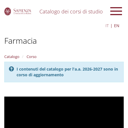
Catalogo dei corsi di studio
S
IT
EN
k
i
Farmacia
p
t
o
m
Catalogo
Corso
a
i
I contenuti del catalogo per l'a.a. 2026-2027 sono in
n
corso di aggiornamento
c
o
n
t
e
n
t