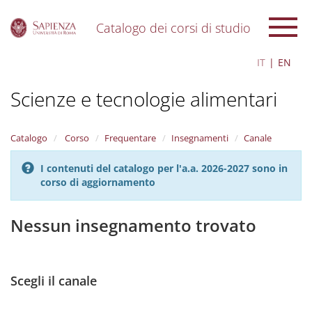
Catalogo dei corsi di studio
S
IT
EN
k
i
Scienze e tecnologie alimentari
p
t
o
m
Catalogo
Corso
Frequentare
Insegnamenti
Canale
a
i
I contenuti del catalogo per l'a.a. 2026-2027 sono in
n
corso di aggiornamento
c
o
n
Nessun insegnamento trovato
t
e
n
t
Scegli il canale