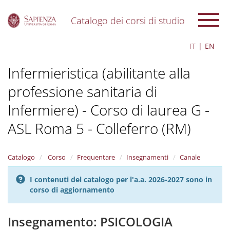
Catalogo dei corsi di studio
S
IT
EN
k
i
Infermieristica (abilitante alla
p
t
professione sanitaria di
o
m
Infermiere) - Corso di laurea G -
a
i
ASL Roma 5 - Colleferro (RM)
n
c
o
Catalogo
Corso
Frequentare
Insegnamenti
Canale
n
t
I contenuti del catalogo per l'a.a. 2026-2027 sono in
e
corso di aggiornamento
n
t
Insegnamento: PSICOLOGIA