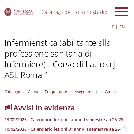
Catalogo dei corsi di studio
S
IT
EN
k
i
Infermieristica (abilitante alla
p
t
professione sanitaria di
o
m
Infermiere) - Corso di Laurea J -
a
i
ASL Roma 1
n
c
o
Catalogo
Corso
Frequentare
Insegnamenti
Canale
n
t
Avvisi in evidenza
e
n
t
13/02/2026 - Calendario lezioni I anno II semestre aa 25-26
10/02/2026 - Calendario lezioni 3° anno II semestre aa 25-