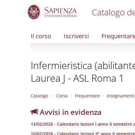
Catalogo de
S
k
i
Il corso
Iscriversi
Frequentar
p
t
o
m
Infermieristica (abilitan
a
i
Laurea J - ASL Roma 1
n
c
o
n
Catalogo
Corso
Frequentare
Insegnamenti
t
e
Avvisi in evidenza
n
t
13/02/2026 - Calendario lezioni I anno II semestre 
10/02/2026 - Calendario lezioni 3° anno II semestre