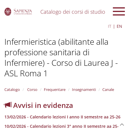
Catalogo dei corsi di studio
S
IT
EN
k
i
Infermieristica (abilitante alla
p
t
professione sanitaria di
o
m
Infermiere) - Corso di Laurea J -
a
i
ASL Roma 1
n
c
o
Catalogo
Corso
Frequentare
Insegnamenti
Canale
n
t
Avvisi in evidenza
e
n
t
13/02/2026 - Calendario lezioni I anno II semestre aa 25-26
10/02/2026 - Calendario lezioni 3° anno II semestre aa 25-