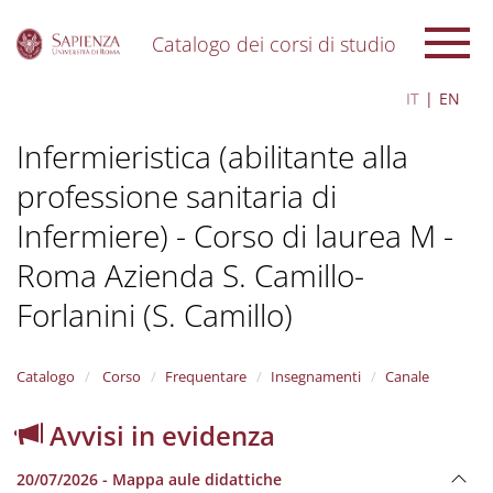
Catalogo dei corsi di studio
S
IT
EN
k
i
Infermieristica (abilitante alla
p
t
professione sanitaria di
o
m
Infermiere) - Corso di laurea M -
a
i
Roma Azienda S. Camillo-
n
c
Forlanini (S. Camillo)
o
n
t
Catalogo
Corso
Frequentare
Insegnamenti
Canale
e
n
Avvisi in evidenza
t
20/07/2026 - Mappa aule didattiche