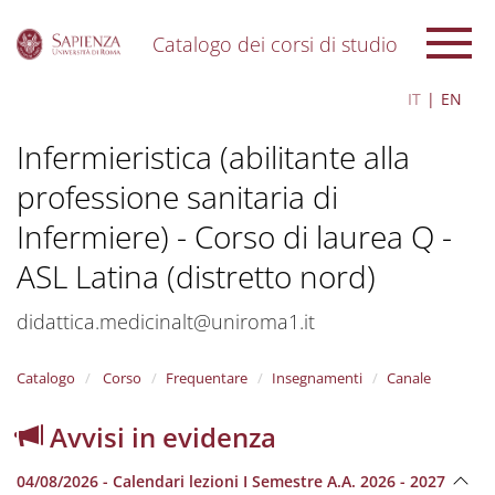
Catalogo dei corsi di studio
S
IT
EN
k
i
Infermieristica (abilitante alla
p
t
professione sanitaria di
o
m
Infermiere) - Corso di laurea Q -
a
i
ASL Latina (distretto nord)
n
c
didattica.medicinalt@uniroma1.it
o
n
t
Catalogo
Corso
Frequentare
Insegnamenti
Canale
e
n
Avvisi in evidenza
t
04/08/2026 - Calendari lezioni I Semestre A.A. 2026 - 2027