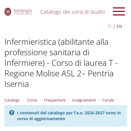
Catalogo dei corsi di studio
S
IT
EN
k
i
Infermieristica (abilitante alla
p
t
professione sanitaria di
o
m
Infermiere) - Corso di laurea T -
a
i
Regione Molise ASL 2– Pentria
n
c
Isernia
o
n
t
Catalogo
Corso
Frequentare
Insegnamenti
Canale
e
n
I contenuti del catalogo per l'a.a. 2026-2027 sono in
t
corso di aggiornamento