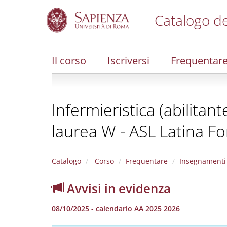
Catalogo de
S
k
i
Il corso
Iscriversi
Frequentar
p
t
o
m
Infermieristica (abilitan
a
i
laurea W - ASL Latina F
n
c
o
n
Catalogo
Corso
Frequentare
Insegnamenti
t
e
Avvisi in evidenza
n
t
08/10/2025 - calendario AA 2025 2026