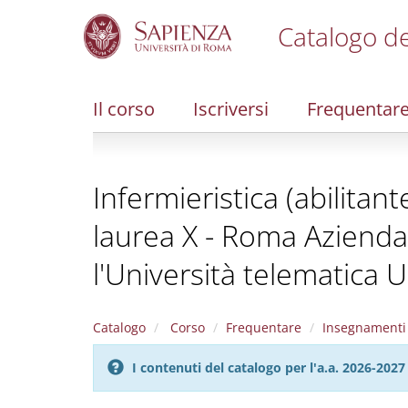
Catalogo de
S
k
i
Il corso
Iscriversi
Frequentar
p
t
o
m
Infermieristica (abilitan
a
i
laurea X - Roma Azienda 
n
c
l'Università telematica 
o
n
t
e
Catalogo
Corso
Frequentare
Insegnamenti
n
t
I contenuti del catalogo per l'a.a. 2026-20