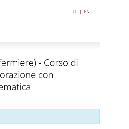
IT
EN
nfermiere) - Corso di
aborazione con
lematica