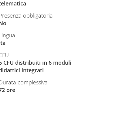
telematica
Presenza obbligatoria
No
Lingua
ita
CFU
6 CFU distribuiti in 6 moduli
didattici integrati
Durata complessiva
72 ore