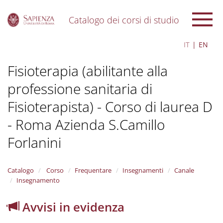
Catalogo dei corsi di studio
S
IT
EN
k
i
Fisioterapia (abilitante alla
p
t
professione sanitaria di
o
m
Fisioterapista) - Corso di laurea D
a
i
- Roma Azienda S.Camillo
n
c
Forlanini
o
n
t
Catalogo
Corso
Frequentare
Insegnamenti
Canale
e
Insegnamento
n
t
Avvisi in evidenza