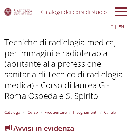
Catalogo dei corsi di studio
S
IT
EN
k
i
Tecniche di radiologia medica,
p
t
per immagini e radioterapia
o
m
(abilitante alla professione
a
i
sanitaria di Tecnico di radiologia
n
c
medica) - Corso di laurea G -
o
Roma Ospedale S. Spirito
n
t
e
n
Catalogo
Corso
Frequentare
Insegnamenti
Canale
t
Avvisi in evidenza