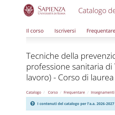
Catalogo de
S
k
i
Il corso
Iscriversi
Frequentar
p
t
o
m
Tecniche della prevenzion
a
i
professione sanitaria di
n
c
lavoro) - Corso di laure
o
n
t
e
Catalogo
Corso
Frequentare
Insegnamenti
n
t
I contenuti del catalogo per l'a.a. 2026-20