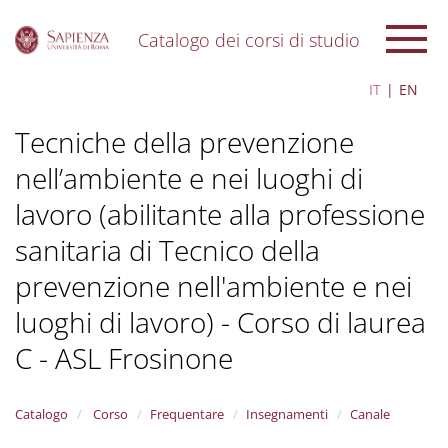
Catalogo dei corsi di studio
S
IT
EN
k
i
Tecniche della prevenzione
p
t
nell’ambiente e nei luoghi di
o
m
lavoro (abilitante alla professione
a
i
sanitaria di Tecnico della
n
c
prevenzione nell'ambiente e nei
o
luoghi di lavoro) - Corso di laurea
n
t
C - ASL Frosinone
e
n
t
Catalogo
Corso
Frequentare
Insegnamenti
Canale