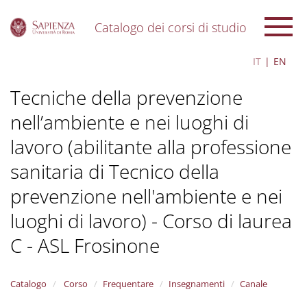
Catalogo dei corsi di studio
S
IT
EN
k
i
Tecniche della prevenzione
p
t
nell’ambiente e nei luoghi di
o
m
lavoro (abilitante alla professione
a
i
sanitaria di Tecnico della
n
c
prevenzione nell'ambiente e nei
o
luoghi di lavoro) - Corso di laurea
n
t
C - ASL Frosinone
e
n
t
Catalogo
Corso
Frequentare
Insegnamenti
Canale