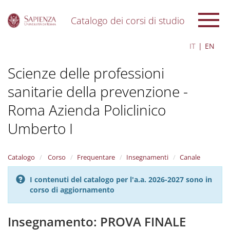
Catalogo dei corsi di studio
S
IT
EN
k
i
Scienze delle professioni
p
t
sanitarie della prevenzione -
o
m
Roma Azienda Policlinico
a
i
Umberto I
n
c
o
Catalogo
Corso
Frequentare
Insegnamenti
Canale
n
t
I contenuti del catalogo per l'a.a. 2026-2027 sono in
e
corso di aggiornamento
n
t
Insegnamento: PROVA FINALE