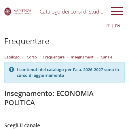
Catalogo dei corsi di studio
S
IT
EN
k
i
Frequentare
p
t
o
m
Catalogo
Corso
Frequentare
Insegnamenti
Canale
a
i
I contenuti del catalogo per l'a.a. 2026-2027 sono in
n
corso di aggiornamento
c
o
n
Insegnamento: ECONOMIA
t
POLITICA
e
n
t
Scegli il canale