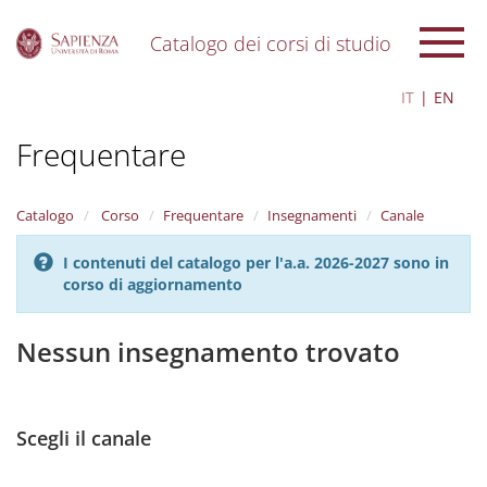
Catalogo dei corsi di studio
S
IT
EN
k
i
Frequentare
p
t
o
m
Catalogo
Corso
Frequentare
Insegnamenti
Canale
a
i
I contenuti del catalogo per l'a.a. 2026-2027 sono in
n
corso di aggiornamento
c
o
n
Nessun insegnamento trovato
t
e
n
t
Scegli il canale