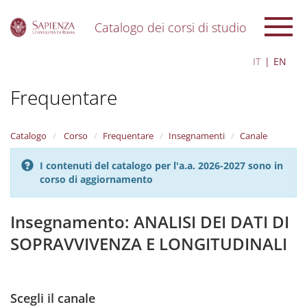
Catalogo dei corsi di studio
S
IT
EN
k
i
Frequentare
p
t
o
m
Catalogo
Corso
Frequentare
Insegnamenti
Canale
a
i
I contenuti del catalogo per l'a.a. 2026-2027 sono in
n
corso di aggiornamento
c
o
n
Insegnamento: ANALISI DEI DATI DI
t
SOPRAVVIVENZA E LONGITUDINALI
e
n
t
Scegli il canale