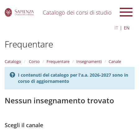
Catalogo dei corsi di studio
S
IT
EN
k
i
Frequentare
p
t
o
m
Catalogo
Corso
Frequentare
Insegnamenti
Canale
a
i
I contenuti del catalogo per l'a.a. 2026-2027 sono in
n
corso di aggiornamento
c
o
n
Nessun insegnamento trovato
t
e
n
t
Scegli il canale