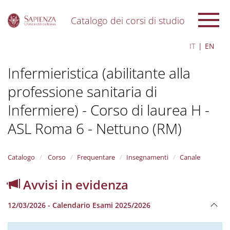
Catalogo dei corsi di studio
S
IT
EN
k
i
Infermieristica (abilitante alla
p
t
professione sanitaria di
o
m
Infermiere) - Corso di laurea H -
a
i
ASL Roma 6 - Nettuno (RM)
n
c
o
Catalogo
Corso
Frequentare
Insegnamenti
Canale
n
t
Avvisi in evidenza
e
n
t
12/03/2026 - Calendario Esami 2025/2026