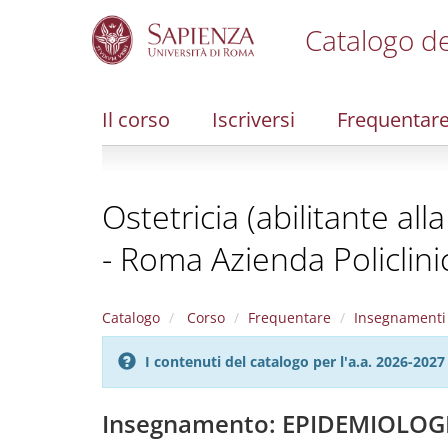
Catalogo de
S
k
i
Il corso
Iscriversi
Frequentar
p
t
o
m
Ostetricia (abilitante al
a
i
- Roma Azienda Policlin
n
c
o
n
Catalogo
Corso
Frequentare
Insegnamenti
t
e
I contenuti del catalogo per l'a.a. 2026-20
n
t
Insegnamento: EPIDEMIOLOG