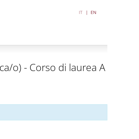
IT
EN
ica/o) - Corso di laurea A