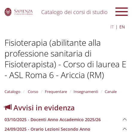
Catalogo dei corsi di studio
S
IT
EN
k
i
Fisioterapia (abilitante alla
p
t
professione sanitaria di
o
m
Fisioterapista) - Corso di laurea E
a
i
- ASL Roma 6 - Ariccia (RM)
n
c
o
Catalogo
Corso
Frequentare
Insegnamenti
Canale
n
t
Avvisi in evidenza
e
n
t
03/10/2025 - Docenti Anno Accademico 2025/26
24/09/2025 - Orario Lezioni Secondo Anno