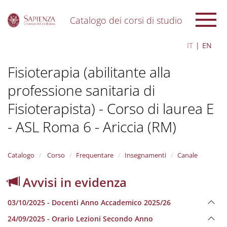
Catalogo dei corsi di studio
S
IT
EN
k
i
Fisioterapia (abilitante alla
p
t
professione sanitaria di
o
m
Fisioterapista) - Corso di laurea E
a
i
- ASL Roma 6 - Ariccia (RM)
n
c
o
Catalogo
Corso
Frequentare
Insegnamenti
Canale
n
t
Avvisi in evidenza
e
n
t
03/10/2025 - Docenti Anno Accademico 2025/26
24/09/2025 - Orario Lezioni Secondo Anno