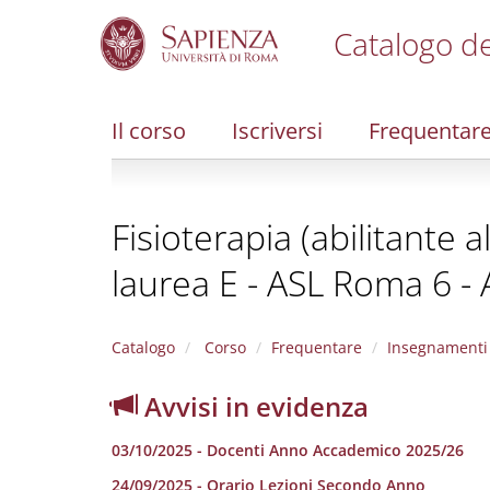
Catalogo de
S
k
i
Il corso
Iscriversi
Frequentar
p
t
o
m
Fisioterapia (abilitante a
a
i
laurea E - ASL Roma 6 - 
n
c
o
n
Catalogo
Corso
Frequentare
Insegnamenti
t
e
Avvisi in evidenza
n
t
03/10/2025 - Docenti Anno Accademico 2025/26
24/09/2025 - Orario Lezioni Secondo Anno