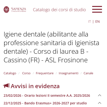
Catalogo dei corsi di studio
S
IT
EN
k
i
Igiene dentale (abilitante alla
p
t
professione sanitaria di Igienista
o
m
dentale) - Corso di laurea B -
a
i
Cassino (FR) - ASL Frosinone
n
c
o
Catalogo
Corso
Frequentare
Insegnamenti
Canale
n
t
Avvisi in evidenza
e
n
t
23/02/2026 - Orario lezioni II semestre A.A. 2025/2026
22/12/2025 - Bando Erasmus+ 2026-2027 per studio