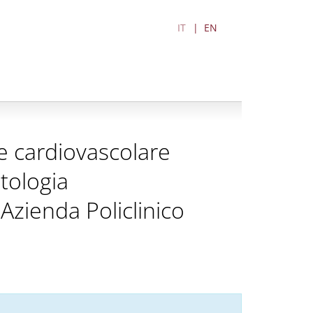
IT
EN
ne cardiovascolare
atologia
Azienda Policlinico