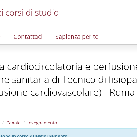
i corsi di studio
e
Contattaci
Sapienza per te
ia cardiocircolatoria e perfusio
one sanitaria di Tecnico di fisiop
fusione cardiovascolare) - Roma 
Canale
Insegnamento
27 sono in corso di aggiornamento