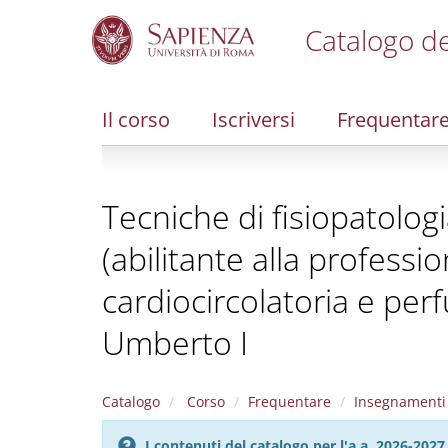
Catalogo de
S
k
i
Il corso
Iscriversi
Frequentar
p
t
o
m
Tecniche di fisiopatolog
a
i
(abilitante alla professi
n
c
cardiocircolatoria e per
o
n
Umberto I
t
e
n
t
Catalogo
Corso
Frequentare
Insegnamenti
I contenuti del catalogo per l'a.a. 2026-20