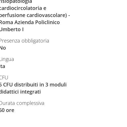
fisiopatologia
cardiocircolatoria e
perfusione cardiovascolare) -
Roma Azienda Policlinico
Umberto I
Presenza obbligatoria
No
Lingua
ita
CFU
6 CFU distribuiti in 3 moduli
didattici integrati
Durata complessiva
60 ore