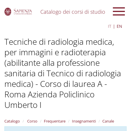
Catalogo dei corsi di studio
S
IT
EN
k
i
Tecniche di radiologia medica,
p
t
per immagini e radioterapia
o
m
(abilitante alla professione
a
i
sanitaria di Tecnico di radiologia
n
c
medica) - Corso di laurea A -
o
Roma Azienda Policlinico
n
t
Umberto I
e
n
t
Catalogo
Corso
Frequentare
Insegnamenti
Canale