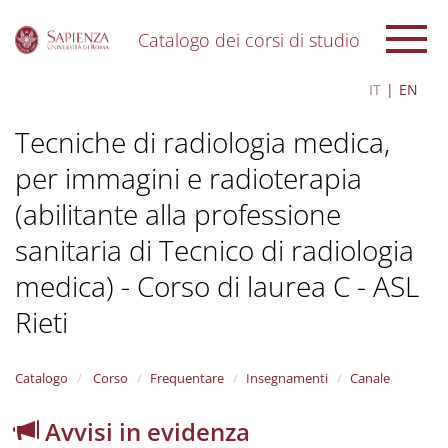
Catalogo dei corsi di studio
S
IT
EN
k
i
Tecniche di radiologia medica,
p
t
per immagini e radioterapia
o
m
(abilitante alla professione
a
i
sanitaria di Tecnico di radiologia
n
c
medica) - Corso di laurea C - ASL
o
Rieti
n
t
e
n
Catalogo
Corso
Frequentare
Insegnamenti
Canale
t
Avvisi in evidenza