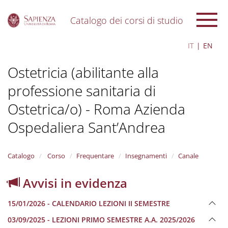
Catalogo dei corsi di studio
S
IT
EN
k
i
Ostetricia (abilitante alla
p
t
professione sanitaria di
o
m
Ostetrica/o) - Roma Azienda
a
i
Ospedaliera Sant’Andrea
n
c
o
Catalogo
Corso
Frequentare
Insegnamenti
Canale
n
t
Avvisi in evidenza
e
n
t
15/01/2026 - CALENDARIO LEZIONI II SEMESTRE
03/09/2025 - LEZIONI PRIMO SEMESTRE A.A. 2025/2026