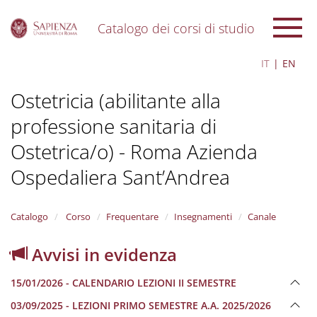
Catalogo dei corsi di studio
S
IT
EN
k
i
Ostetricia (abilitante alla
p
t
professione sanitaria di
o
m
Ostetrica/o) - Roma Azienda
a
i
Ospedaliera Sant’Andrea
n
c
o
Catalogo
Corso
Frequentare
Insegnamenti
Canale
n
t
Avvisi in evidenza
e
n
t
15/01/2026 - CALENDARIO LEZIONI II SEMESTRE
03/09/2025 - LEZIONI PRIMO SEMESTRE A.A. 2025/2026