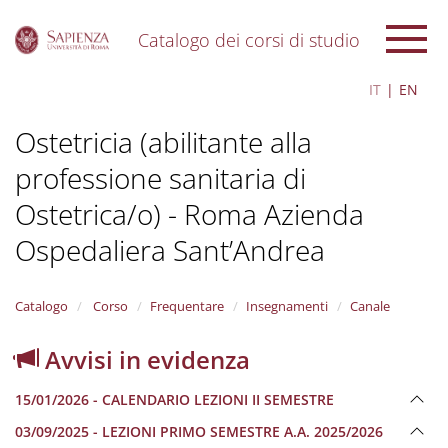
Catalogo dei corsi di studio
S
IT
EN
k
i
Ostetricia (abilitante alla
p
t
professione sanitaria di
o
m
Ostetrica/o) - Roma Azienda
a
i
Ospedaliera Sant’Andrea
n
c
o
Catalogo
Corso
Frequentare
Insegnamenti
Canale
n
t
Avvisi in evidenza
e
n
t
15/01/2026 - CALENDARIO LEZIONI II SEMESTRE
03/09/2025 - LEZIONI PRIMO SEMESTRE A.A. 2025/2026