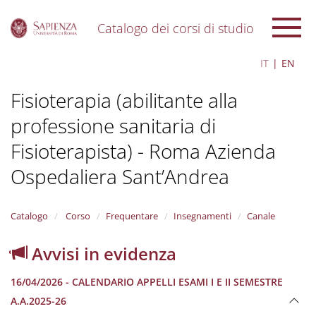
Catalogo dei corsi di studio
S
IT
EN
k
i
Fisioterapia (abilitante alla
p
t
professione sanitaria di
o
m
Fisioterapista) - Roma Azienda
a
i
Ospedaliera Sant’Andrea
n
c
o
Catalogo
Corso
Frequentare
Insegnamenti
Canale
n
t
Avvisi in evidenza
e
n
t
16/04/2026 - CALENDARIO APPELLI ESAMI I E II SEMESTRE
A.A.2025-26