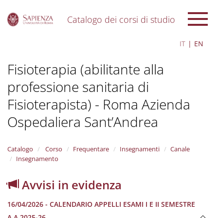
Catalogo dei corsi di studio
S
IT
EN
k
i
Fisioterapia (abilitante alla
p
t
professione sanitaria di
o
m
Fisioterapista) - Roma Azienda
a
i
Ospedaliera Sant’Andrea
n
c
o
Catalogo
Corso
Frequentare
Insegnamenti
Canale
n
Insegnamento
t
e
Avvisi in evidenza
n
t
16/04/2026 - CALENDARIO APPELLI ESAMI I E II SEMESTRE
A.A.2025-26