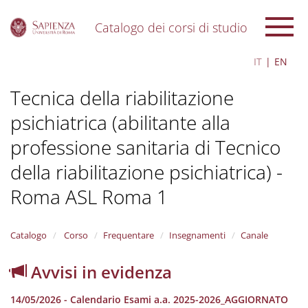
Catalogo dei corsi di studio
S
IT
EN
k
i
Tecnica della riabilitazione
p
t
psichiatrica (abilitante alla
o
m
professione sanitaria di Tecnico
a
i
della riabilitazione psichiatrica) -
n
c
Roma ASL Roma 1
o
n
t
Catalogo
Corso
Frequentare
Insegnamenti
Canale
e
n
Avvisi in evidenza
t
14/05/2026 - Calendario Esami a.a. 2025-2026_AGGIORNATO