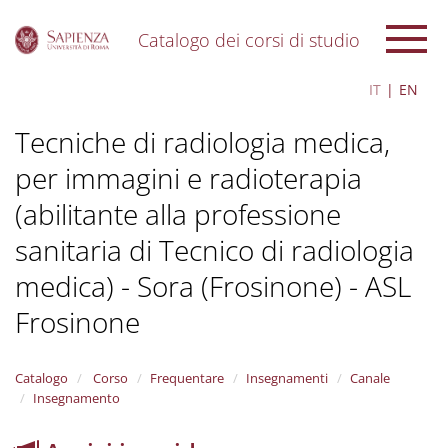
Catalogo dei corsi di studio
S
IT
EN
k
i
Tecniche di radiologia medica,
p
t
per immagini e radioterapia
o
m
(abilitante alla professione
a
i
sanitaria di Tecnico di radiologia
n
c
medica) - Sora (Frosinone) - ASL
o
Frosinone
n
t
e
n
Catalogo
Corso
Frequentare
Insegnamenti
Canale
t
Insegnamento