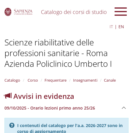
Catalogo dei corsi di studio
S
IT
EN
k
i
Scienze riabilitative delle
p
t
professioni sanitarie - Roma
o
m
Azienda Policlinico Umberto I
a
i
n
Catalogo
Corso
Frequentare
Insegnamenti
Canale
c
o
n
Avvisi in evidenza
t
e
09/10/2025 - Orario lezioni primo anno 25/26
n
t
I contenuti del catalogo per l'a.a. 2026-2027 sono in
corso di aggiornamento