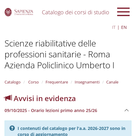
Catalogo dei corsi di studio
S
IT
EN
k
i
Scienze riabilitative delle
p
t
professioni sanitarie - Roma
o
m
Azienda Policlinico Umberto I
a
i
n
Catalogo
Corso
Frequentare
Insegnamenti
Canale
c
o
n
Avvisi in evidenza
t
e
09/10/2025 - Orario lezioni primo anno 25/26
n
t
I contenuti del catalogo per l'a.a. 2026-2027 sono in
corso di aggiornamento