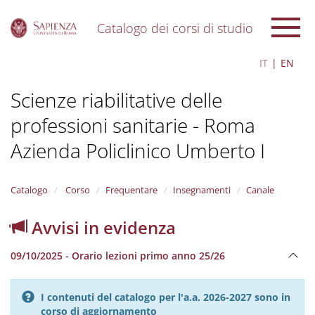
Catalogo dei corsi di studio
S
IT
EN
k
i
Scienze riabilitative delle
p
t
professioni sanitarie - Roma
o
m
Azienda Policlinico Umberto I
a
i
n
Catalogo
Corso
Frequentare
Insegnamenti
Canale
c
o
n
Avvisi in evidenza
t
e
09/10/2025 - Orario lezioni primo anno 25/26
n
t
I contenuti del catalogo per l'a.a. 2026-2027 sono in
corso di aggiornamento