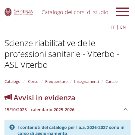
Catalogo dei corsi di studio
S
IT
EN
k
i
Scienze riabilitative delle
p
t
professioni sanitarie - Viterbo -
o
m
ASL Viterbo
a
i
n
Catalogo
Corso
Frequentare
Insegnamenti
Canale
c
o
n
Avvisi in evidenza
t
e
15/10/2025 - calendario 2025-2026
n
t
I contenuti del catalogo per l'a.a. 2026-2027 sono in
corso di aggiornamento