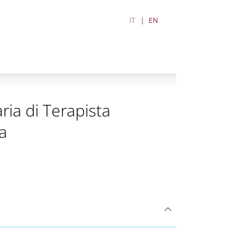
IT
EN
ria di Terapista
a