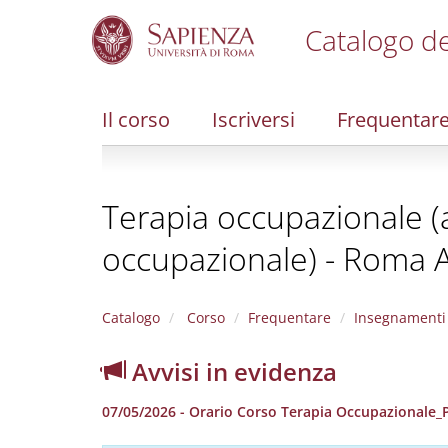
Catalogo de
S
k
i
Il corso
Iscriversi
Frequentar
p
t
o
m
Terapia occupazionale (a
a
i
occupazionale) - Roma 
n
c
o
n
Catalogo
Corso
Frequentare
Insegnamenti
t
e
Avvisi in evidenza
n
t
07/05/2026 - Orario Corso Terapia Occupazionale_