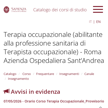
Catalogo dei corsi di studio
S
IT
EN
k
i
Terapia occupazionale (abilitante
p
t
alla professione sanitaria di
o
m
Terapista occupazionale) - Roma
a
i
Azienda Ospedaliera Sant’Andrea
n
c
o
Catalogo
Corso
Frequentare
Insegnamenti
Canale
n
Insegnamento
t
e
Avvisi in evidenza
n
t
07/05/2026 - Orario Corso Terapia Occupazionale_Provvisorio