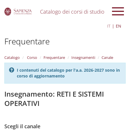
Catalogo dei corsi di studio
S
IT
EN
k
i
Frequentare
p
t
o
m
Catalogo
Corso
Frequentare
Insegnamenti
Canale
a
i
I contenuti del catalogo per l'a.a. 2026-2027 sono in
n
corso di aggiornamento
c
o
n
Insegnamento: RETI E SISTEMI
t
OPERATIVI
e
n
t
Scegli il canale