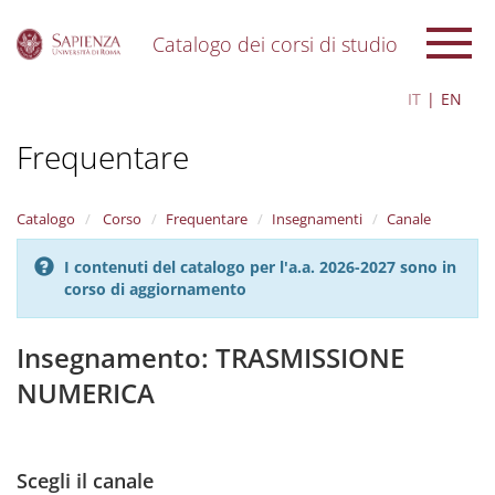
Catalogo dei corsi di studio
S
IT
EN
k
i
Frequentare
p
t
o
m
Catalogo
Corso
Frequentare
Insegnamenti
Canale
a
i
I contenuti del catalogo per l'a.a. 2026-2027 sono in
n
corso di aggiornamento
c
o
n
Insegnamento: TRASMISSIONE
t
NUMERICA
e
n
t
Scegli il canale